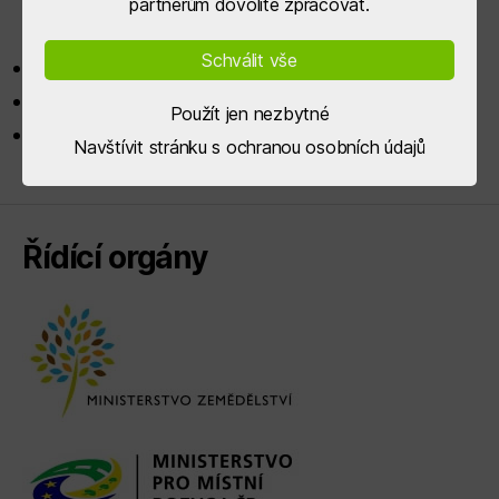
partnerům dovolíte zpracovat.
workshopu v Estonsku:
Schválit vše
Prezentace – strategie
Prezentace – indikátory
Použít jen nezbytné
Prezentace – exkurze Kuks
Navštívit stránku s ochranou osobních údajů
Řídící orgány