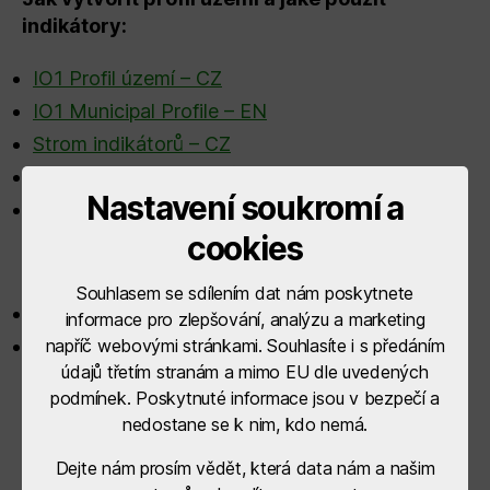
indikátory:
IO1 Profil území – CZ
IO1 Municipal Profile – EN
Strom indikátorů – CZ
IO4 Tabulka indikátorů pro profil území
Nastavení soukromí a
IO4 Interaktivní nástroj pro tvorbu profilu území
cookies
Příručka osvědčených postupů:
Souhlasem se sdílením dat nám poskytnete
IO2 Průvodce příklady dobré praxe – CZ
informace pro zlepšování, analýzu a marketing
IO2 The Guidebook of best practices – EN
napříč webovými stránkami. Souhlasíte i s předáním
údajů třetím stranám a mimo EU dle uvedených
Vyhodnocení dotazníku pro partnery:
podmínek. Poskytnuté informace jsou v bezpečí a
Vyhodnocení dotazníku
nedostane se k nim, kdo nemá.
Dejte nám prosím vědět, která data nám a našim
Prezentace MAS Sdružení SPLAV na