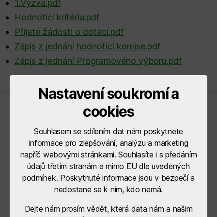
1.Výzva.pdf
Hodnotící kritéria.pdf
Přijaté žádosti o dotaci.pdf
Zápis z jednání hodnotící komise.pdf
Zápis z jednání Programového výboru.pdf
Nastavení soukromí a
cookies
Řídící orgány
Souhlasem se sdílením dat nám poskytnete
informace pro zlepšování, analýzu a marketing
napříč webovými stránkami. Souhlasíte i s předáním
údajů třetím stranám a mimo EU dle uvedených
podmínek. Poskytnuté informace jsou v bezpečí a
nedostane se k nim, kdo nemá.
Dejte nám prosím vědět, která data nám a našim