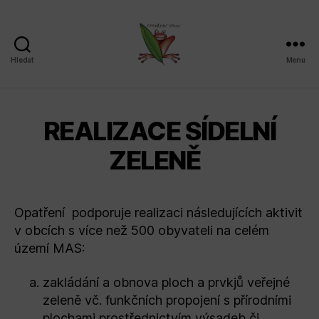
Hledat
Menu
Sdružení
SPLAV,
z.s.
REALIZACE SÍDELNÍ
ZELENĚ
Opatření podporuje realizaci následujících aktivit
v obcích s více než 500 obyvateli na celém
území MAS:
zakládání a obnova ploch a prvkjů veřejné
zeleně vč. funkčních propojení s přírodními
plochami prostřednictvím výsadeb či