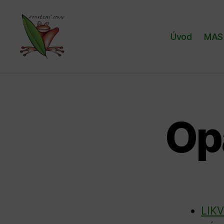
Úvod
MAS 
Sdružení
SPLAV,
z.s.
Op
LIK