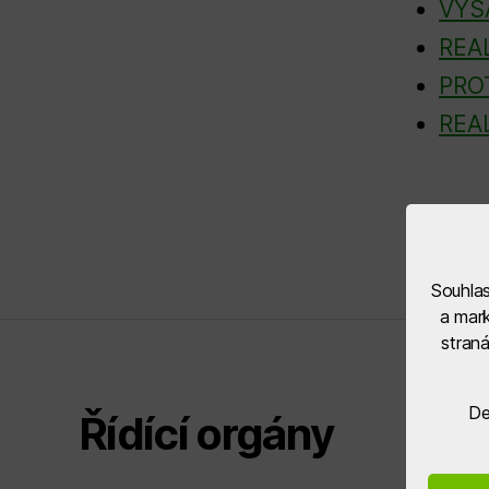
VÝS
REA
PRO
REA
Souhlas
a mark
stran
De
Řídící orgány