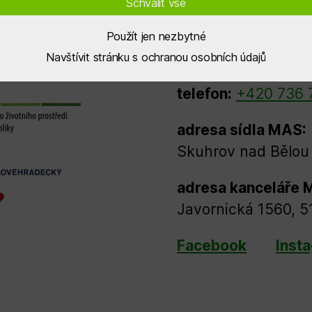
Schválit vše
IČO
: 269 83 389
ID dat. schránky
: 
Použít jen nezbytné
Navštívit stránku s ochranou osobních údajů
e-mail:
info@sdruz
telefon:
+420 736 
adresa sídla MAS:
Skuhrov nad Bělou 
adresa kanceláře 
Javornická 1560, 5
Facebook
Inst