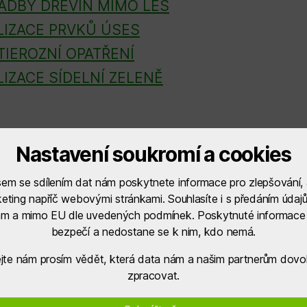
ADBY DŘEVIN MIMO LES
LIZACE PRVKŮ ÚSES
TIEROZNÍ OPATŘENÍ
LIZACE SÍDELNÍ ZELENĚ
Nastavení soukromí a cookies
em se sdílením dat nám poskytnete informace pro zlepšování,
eting napříč webovými stránkami. Souhlasíte i s předáním údajů
ám a mimo EU dle uvedených podmínek. Poskytnuté informace 
bezpečí a nedostane se k nim, kdo nemá.
jte nám prosím vědět, která data nám a našim partnerům dovol
Sdružení S
zpracovat.