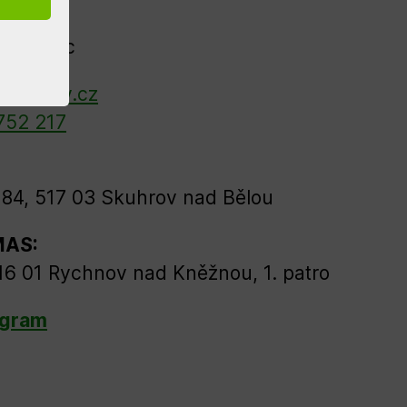
57mdmgc
enisplav.cz
752 217
84, 517 03 Skuhrov nad Bělou
MAS:
16 01 Rychnov nad Kněžnou, 1. patro
agram