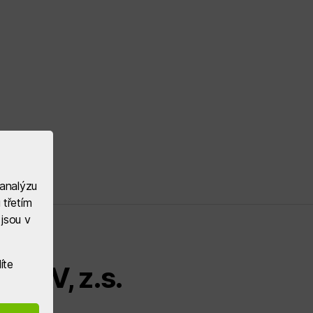
 analýzu
 třetím
jsou v
íte
PLAV, z.s.