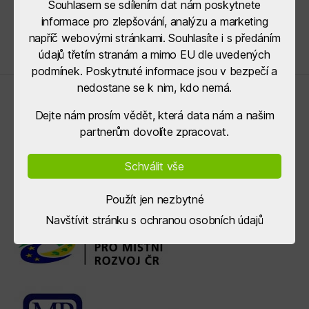
bodovací systém popsán a rozpracován v rámci
Souhlasem se sdílením dat nám poskytnete
jednotlivých výzev.
informace pro zlepšování, analýzu a marketing
napříč webovými stránkami. Souhlasíte i s předáním
údajů třetím stranám a mimo EU dle uvedených
podmínek. Poskytnuté informace jsou v bezpečí a
nedostane se k nim, kdo nemá.
Řídící orgány
Dejte nám prosím vědět, která data nám a našim
partnerům dovolíte zpracovat.
Schválit vše
Použít jen nezbytné
Navštívit stránku s ochranou osobních údajů