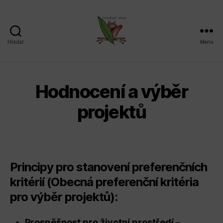
Hledat
Menu
Sdružení
SPLAV,
z.s.
Hodnocení a výběr
projektů
Principy pro stanovení preferenčních
kritérií (Obecná preferenční kritéria
pro výběr projektů):
Prospěšnost pro životní prostředí
–