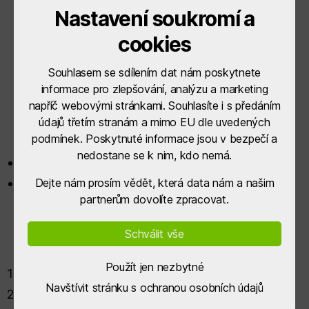
1. Výzva uzavřena
Nastavení soukromí a
cookies
Do 13.11.2023 bylo možné podávat žádosti o
dotaci v rámci Operačního programu
Souhlasem se sdílením dat nám poskytnete
Technologie a aplikace pro
informace pro zlepšování, analýzu a marketing
konkurenceschopnost, do výzvy Technologie
napříč webovými stránkami. Souhlasíte i s předáním
pro MAS. K tomuto datu nebyl na MAS
údajů třetím stranám a mimo EU dle uvedených
předložen žádný projekt.
podmínek. Poskytnuté informace jsou v bezpečí a
nedostane se k nim, kdo nemá.
Výzva I. – Technologie pro MAS_(CLLD)
Výzva I. – Technologie pro MAS (CLLD) –
Dejte nám prosím vědět, která data nám a našim
partnerům dovolíte zpracovat.
prodloužená
Schválit vše
Přílohy:
Použít jen nezbytné
Formulář žádosti OP TAK
Navštívit stránku s ochranou osobních údajů
Kritéria věcného hodnocení OP TAK