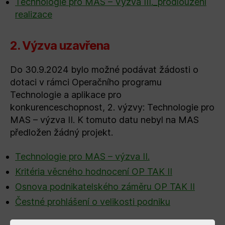
Technologie pro MAS – Výzva III._prodloužení
realizace
2. Výzva uzavřena
Do 30.9.2024 bylo možné podávat žádosti o
dotaci v rámci Operačního programu
Technologie a aplikace pro
konkurenceschopnost, 2. výzvy: Technologie pro
MAS – výzva II. K tomuto datu nebyl na MAS
předložen žádný projekt.
Technologie pro MAS – výzva II.
Kritéria věcného hodnocení OP TAK II
Osnova podnikatelského záměru OP TAK II
Čestné prohlášení o velikosti podniku