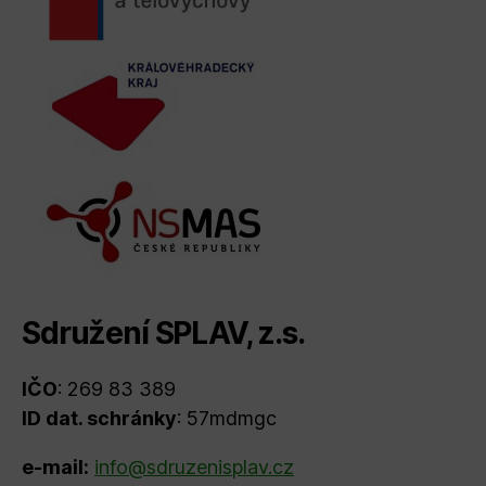
Sdružení SPLAV, z.s.
IČO
: 269 83 389
ID dat. schránky
: 57mdmgc
e-mail:
info@sdruzenisplav.cz