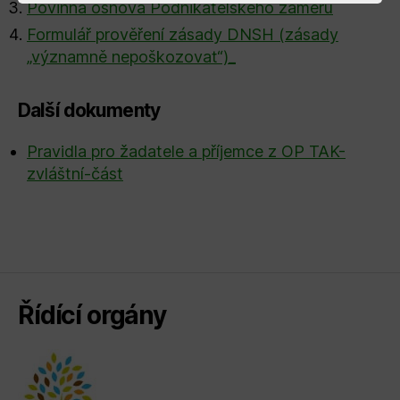
Povinná osnova Podnikatelského záměru
Formulář prověření zásady DNSH (zásady
„významně nepoškozovat“)_
Další dokumenty
Pravidla pro žadatele a příjemce z OP TAK-
zvláštní-část
Řídící orgány