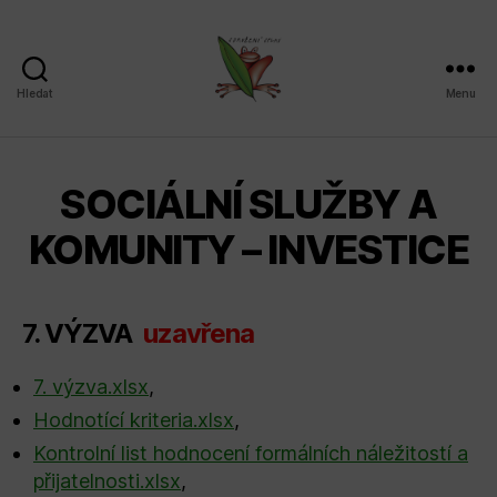
Hledat
Menu
Sdružení
SPLAV,
z.s.
SOCIÁLNÍ SLUŽBY A
KOMUNITY – INVESTICE
7. VÝZVA
uzavřena
7. výzva.xlsx
,
Hodnotící kriteria.xlsx
,
Kontrolní list hodnocení formálních náležitostí a
přijatelnosti.xlsx
,