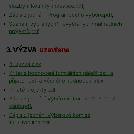
služby a kounity-investice.pdf
,
Zápis z jednání Programového výboru.pdf
,
Seznam vybraných/ nevybraných/ náhradních
projektů.pdf
3. VÝZVA
uzavřena
3. výzva.xlsx
,
Kritéria hodnocení formálních náležitostí a
přijatelnosti a věcného hodnocení.xlsx
Přijaté projekty.pdf
Zápis z jednání Výběrové komise 2. 7., 11. 7. –
zápis.pdf
,
Zápis z jednání Výběrové komise
11. 7. tabulka.pdf