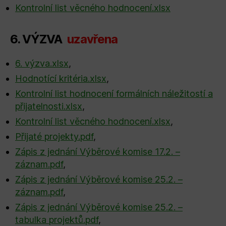
Kontrolní list věcného hodnocení.xlsx
6. VÝZVA
uzavřena
6. výzva.xlsx
,
Hodnotící kritéria.xlsx
,
Kontrolní list hodnocení formálních náležitostí a
přijatelnosti.xlsx
,
Kontrolní list věcného hodnocení.xlsx
,
Přijaté projekty.pdf
,
Zápis z jednání Výběrové komise 17.2. –
záznam.pdf
,
Zápis z jednání Výběrové komise 25.2. –
záznam.pdf
,
Zápis z jednání Výběrové komise 25.2. –
tabulka projektů.pdf
,