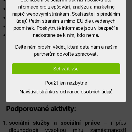
informace pro zlepšování, analýzu a marketing
Zápis z 1. jednání hodnotící komise.pdf
,
napříč webovými stránkami. Souhlasíte i s předáním
Zápis z 2. jednání hodnotící komise.pdf
,
údajů třetím stranám a mimo EU dle uvedených
Zápis z jednání hodnotící komise – tabulka.pdf
,
podmínek. Poskytnuté informace jsou v bezpečí a
Zápis z jednání Programového výboru.pdf
nedostane se k nim, kdo nemá.
Dejte nám prosím vědět, která data nám a našim
partnerům dovolíte zpracovat.
Dokumenty k opatření Sociální služby
Schválit vše
a komunity – investice
Použít jen nezbytné
Navštívit stránku s ochranou osobních údajů
Podporované aktivity:
sociální služby a sociální práce
– i přes
dlouhodobě vysokou míru zaměstnanosti