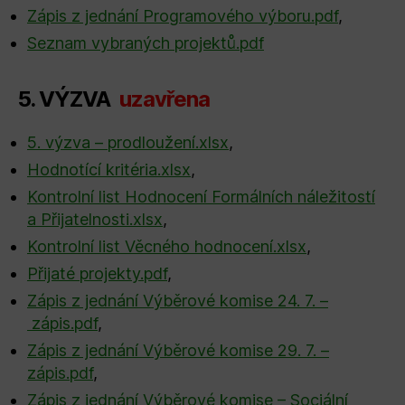
Zápis z jednání Programového výboru.pdf
,
Seznam vybraných projektů.pdf
5. VÝZVA
uzavřena
5. výzva – prodloužení.xlsx
,
Hodnotící kritéria.xlsx
,
Kontrolní list Hodnocení Formálních náležitostí
a Přijatelnosti.xlsx
,
Kontrolní list Věcného hodnocení.xlsx
,
Přijaté projekty.pdf
,
Zápis z jednání Výběrové komise 24. 7. –
zápis.pdf
,
Zápis z jednání Výběrové komise 29. 7. –
zápis.pdf
,
Zápis z jednání Výběrové komise – Sociální