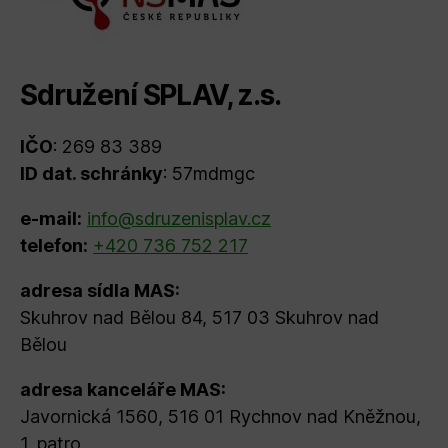
Sdružení SPLAV, z.s.
IČO
: 269 83 389
ID dat. schránky
: 57mdmgc
e-mail:
info@sdruzenisplav.cz
telefon:
+420 736 752 217
adresa sídla MAS:
Skuhrov nad Bělou 84, 517 03 Skuhrov nad
Bělou
adresa kanceláře MAS:
Javornická 1560, 516 01 Rychnov nad Kněžnou,
1. patro