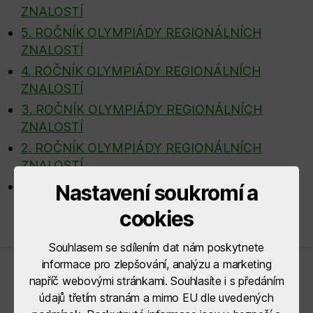
ZNALOSTÍ
5. ROČNÍK OLYMPIÁDY REGIONÁLNÍCH
ZNALOSTÍ
4. ROČNÍK OLYMPIÁDY REGIONÁLNÍCH
ZNALOSTÍ
3. ROČNÍK OLYMPIÁDY REGIONÁLNÍCH
ZNALOSTÍ
2. ROČNÍK OLYMPIÁDY REGIONÁLNÍCH
ZNALOSTÍ
1. ROČNÍK OLYMPIÁDY REGIONÁLNÍCH
Nastavení soukromí a
ZNALOSTÍ
cookies
Souhlasem se sdílením dat nám poskytnete
informace pro zlepšování, analýzu a marketing
Řídící orgány
napříč webovými stránkami. Souhlasíte i s předáním
údajů třetím stranám a mimo EU dle uvedených