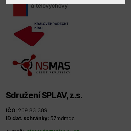
Sdružení SPLAV, z.s.
IČO
: 269 83 389
ID dat. schránky
: 57mdmgc