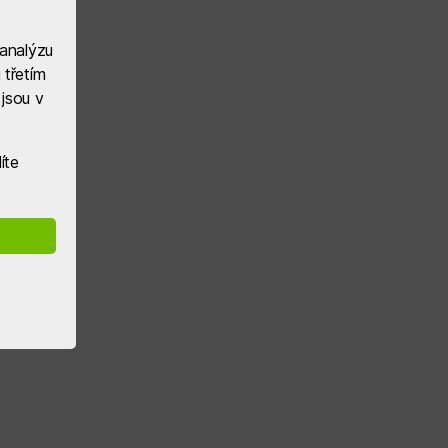
 analýzu
 třetím
jsou v
íte
pravu
u
ozu