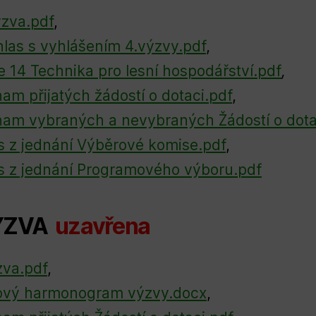
ýzva.pdf
,
las s vyhlášením 4.výzvy.pdf
,
e 14 Technika pro lesní hospodářství.pdf
,
am přijatých žádostí o dotaci.pdf
,
am vybraných a nevybraných Žádostí o dota
s z jednání Výběrové komise.pdf
,
s z jednání Programového výboru.pdf
VÝZVA
uzavřena
zva.pdf
,
ový harmonogram výzvy.docx
,