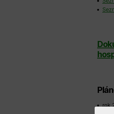
Sezn
Sezn
Doku
hosp
Plán
rok 