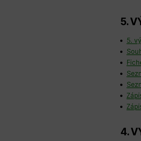
5. 
5. v
Souh
Fich
Sezn
Sezn
Zápi
Zápi
4. 