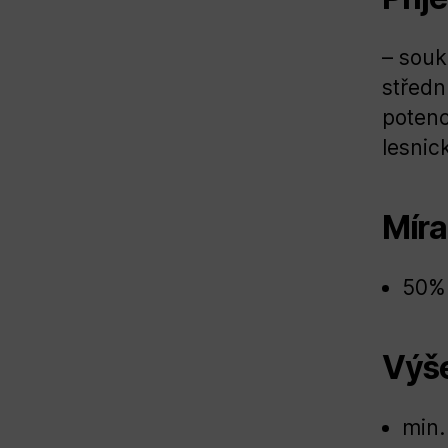
– souk
středn
potenc
lesnic
Míra
50%
Výše
min.