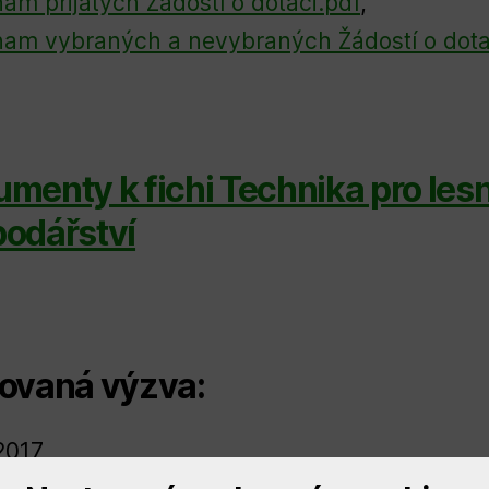
am přijatých Žádostí o dotaci.pdf
,
am vybraných a nevybraných Žádostí o dota
menty k fichi Technika pro lesn
odářství
ovaná výzva:
2017