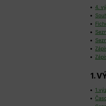
4. v
Souh
Fich
Sezn
Sezn
Zápi
Zápi
1. 
1.vý
Čas