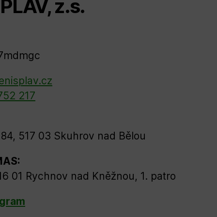
PLAV, z.s.
57mdmgc
enisplav.cz
752 217
84, 517 03 Skuhrov nad Bělou
MAS:
16 01 Rychnov nad Kněžnou, 1. patro
agram