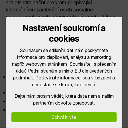
antidiskriminační program přispívající
k sociálnímu začlenění osob sociálně
vyloučených a vyloučením ohrožených. Dále je
zaměřen na posílení spolupráce a koordinace
Nastavení soukromí a
činností organizací, které působí v oblasti
cookies
sociálního začleňování na území ORP Rychnov
nad Kněžnou.
Souhlasem se sdílením dat nám poskytnete
informace pro zlepšování, analýzu a marketing
AKTIVITY PROJEKTU:
napříč webovými stránkami. Souhlasíte i s předáním
údajů třetím stranám a mimo EU dle uvedených
Přednášky a semináře, zahradní terapie, Setkání
podmínek. Poskytnuté informace jsou v bezpečí a
a happeningy
nedostane se k nim, kdo nemá.
Aktivity I. běh projektu
Dejte nám prosím vědět, která data nám a našim
Aktivity II. běh projektu
partnerům dovolíte zpracovat.
Aktivity III. běh projektu
Schválit vše