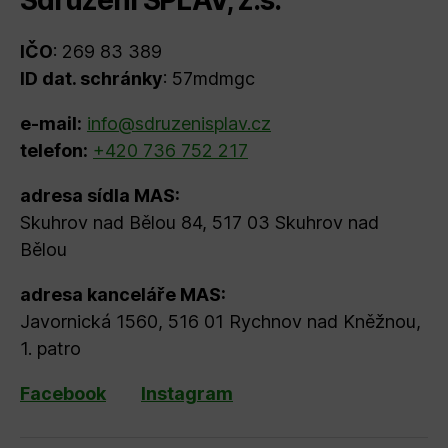
Sdružení SPLAV, z.s.
IČO
: 269 83 389
ID dat. schránky
: 57mdmgc
e-mail:
info@sdruzenisplav.cz
telefon:
+420 736 752 217
adresa sídla MAS:
Skuhrov nad Bělou 84, 517 03 Skuhrov nad
Bělou
adresa kanceláře MAS:
Javornická 1560, 516 01 Rychnov nad Kněžnou,
1. patro
Facebook
Instagram