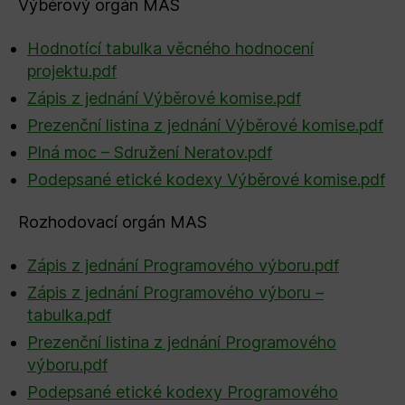
Výběrový orgán MAS
Hodnotící tabulka věcného hodnocení
projektu.pdf
Zápis z jednání Výběrové komise.pdf
Prezenční listina z jednání Výběrové komise.pdf
Plná moc – Sdružení Neratov.pdf
Podepsané etické kodexy Výběrové komise.pdf
Rozhodovací orgán MAS
Zápis z jednání Programového výboru.pdf
Zápis z jednání Programového výboru –
tabulka.pdf
Prezenční listina z jednání Programového
výboru.pdf
Podepsané etické kodexy Programového