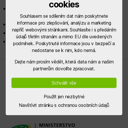
cookies
Hodnotící tabulka věcného hodnocení
projektu.pdf
Souhlasem se sdílením dat nám poskytnete
informace pro zlepšování, analýzu a marketing
Zápis z jednání Výběrové komise.pdf
napříč webovými stránkami. Souhlasíte i s předáním
Prezenční listina z jednání Výběrové komise.pdf
údajů třetím stranám a mimo EU dle uvedených
Podepsané etické kodexy Výběrové komise.pdf
podmínek. Poskytnuté informace jsou v bezpečí a
nedostane se k nim, kdo nemá.
Dejte nám prosím vědět, která data nám a našim
partnerům dovolíte zpracovat.
Řídící orgány
Schválit vše
Použít jen nezbytné
Navštívit stránku s ochranou osobních údajů