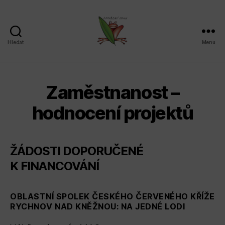
Hledat
Menu
Sdružení
SPLAV,
z.s.
Zaměstnanost –
hodnocení projektů
ŽÁDOSTI DOPORUČENÉ
K FINANCOVÁNÍ
OBLASTNÍ SPOLEK ČESKÉHO ČERVENÉHO KŘÍŽE
RYCHNOV NAD KNĚŽNOU: NA JEDNÉ LODI