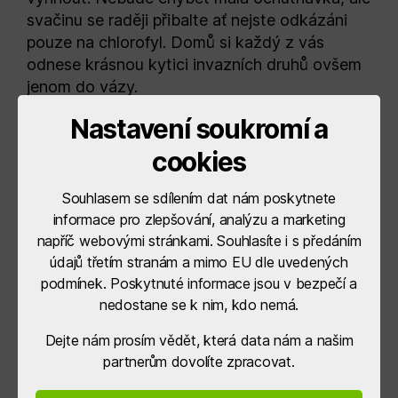
svačinu se raději přibalte ať nejste odkázáni
pouze na chlorofyl. Domů si každý z vás
odnese krásnou kytici invazních druhů ovšem
jenom do vázy.
Pavel Světlík, Filip Laštovic, Barbora
Nastavení soukromí a
Šťásková, lektoři AROCHA Dobré
sraz v 9:30 na křižovatce Plasnice, Úhor
cookies
(křižovatka cest směr Sedloňov, Deštné,
Dobruška)
Souhlasem se sdílením dat nám poskytnete
vstupné: 100 Kč
informace pro zlepšování, analýzu a marketing
napříč webovými stránkami. Souhlasíte i s předáním
údajů třetím stranám a mimo EU dle uvedených
podmínek. Poskytnuté informace jsou v bezpečí a
nedostane se k nim, kdo nemá.
←
Seznam vybraných a nevybraných ŽOD
3. výzva SP SZP
Dejte nám prosím vědět, která data nám a našim
→
Pozvánka: 11.7. 2026 ZANIKLÁ OSADA
partnerům dovolíte zpracovat.
BUKOVÁ, ANEB PROMĚNA KRAJINY SUDET –
vycházka s výkladem