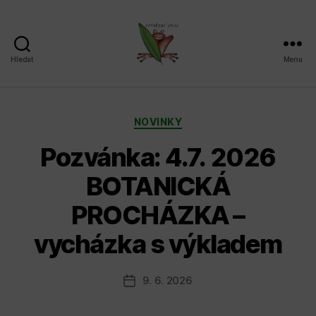
Hledat
Menu
Sdružení
SPLAV,
z.s.
Rubriky
NOVINKY
Pozvánka: 4.7. 2026
BOTANICKÁ
PROCHÁZKA –
vycházka s výkladem
9. 6. 2026
Datum
příspěvku