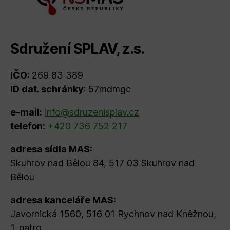
Sdružení SPLAV, z.s.
IČO
: 269 83 389
ID dat. schránky
: 57mdmgc
e-mail:
info@sdruzenisplav.cz
telefon:
+420 736 752 217
adresa sídla MAS:
Skuhrov nad Bělou 84, 517 03 Skuhrov nad
Bělou
adresa kanceláře MAS:
Javornická 1560, 516 01 Rychnov nad Kněžnou,
1. patro