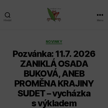
Hledat
Menu
Sdružení
SPLAV,
z.s.
Rubriky
NOVINKY
Pozvánka: 11.7. 2026
ZANIKLÁ OSADA
BUKOVÁ, ANEB
PROMĚNA KRAJINY
SUDET – vycházka
s výkladem