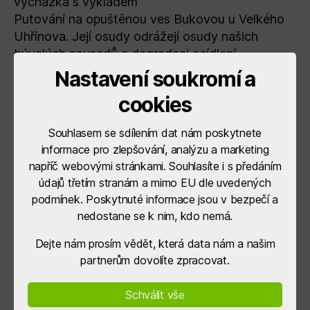
vycházka s výkladem
Putování na opuštěnou ves Bukovou u Velkého
Uhřínova. Její osudy odrážejí osudy našich
bývalých sousedů a degradaci osídlení
v horských oblastech.
Nastavení soukromí a
Vladimír Homolka, historik, PhDr. Bohumír
cookies
Dragoun, historik
sraz: u Archeologického muzea v přírodě Villa
Souhlasem se sdílením dat nám poskytnete
Nova, možnost zaparkovat a pěšky dále (7km).
informace pro zlepšování, analýzu a marketing
vstupné: 100 Kč
napříč webovými stránkami. Souhlasíte i s předáním
údajů třetím stranám a mimo EU dle uvedených
podmínek. Poskytnuté informace jsou v bezpečí a
nedostane se k nim, kdo nemá.
←
Pozvánka: 4.7. 2026 BOTANICKÁ PROCHÁZKA
– vycházka s výkladem
Dejte nám prosím vědět, která data nám a našim
partnerům dovolíte zpracovat.
→
Přijaté projekty do výzev IROP
Schválit vše