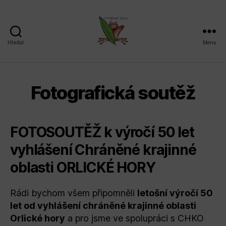
Hledat
Menu
Sdružení
SPLAV,
z.s.
Fotografická soutěž
FOTOSOUTĚŽ k výročí 50 let
vyhlášení Chráněné krajinné
oblasti ORLICKÉ HORY
Rádi bychom všem připomněli
letošní výročí 50
let od vyhlášení chráněné krajinné oblasti
Orlické hory
a pro jsme ve spolupráci s CHKO