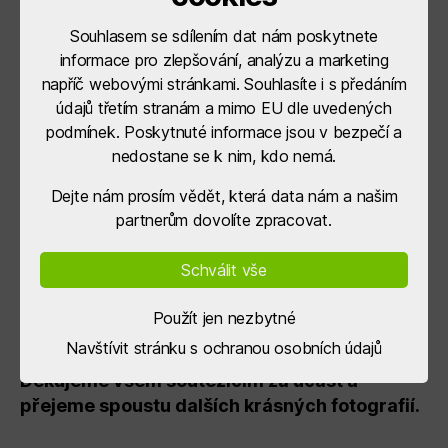
Souhlasem se sdílením dat nám poskytnete
informace pro zlepšování, analýzu a marketing
napříč webovými stránkami. Souhlasíte i s předáním
údajů třetím stranám a mimo EU dle uvedených
podmínek. Poskytnuté informace jsou v bezpečí a
nedostane se k nim, kdo nemá.
Dejte nám prosím vědět, která data nám a našim
partnerům dovolíte zpracovat.
Schválit vše
Soutěžní fotografie, seřazené podle počtu bodů,
Použít jen nezbytné
si můžete prohlédnout
ZDE
Navštívit stránku s ochranou osobních údajů
Děkujeme všem soutěžícím za účast a
přejeme spoustu dalších krásných fotografií.