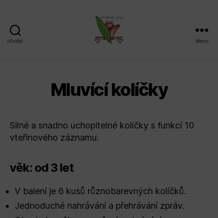
Hledat
Menu
Sdružení
SPLAV,
z.s.
Mluvící kolíčky
Silné a snadno uchopitelné kolíčky s funkcí 10
vteřinového záznamu.
věk: od 3 let
V balení je 6 kusů různobarevných kolíčků.
Jednoduché nahrávání a přehrávání zpráv.