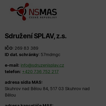
Sdružení SPLAV, z.s.
IČO
: 269 83 389
ID dat. schránky
: 57mdmgc
e-mail:
info@sdruzenisplav.cz
telefon:
+420 736 752 217
adresa sídla MAS:
Skuhrov nad Bělou 84, 517 03 Skuhrov nad
Bělou
adresa kanceláře MAS: