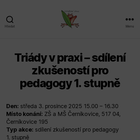
Hledat
Menu
Sdružení
SPLAV,
z.s.
Triády v praxi – sdílení
zkušeností pro
pedagogy 1. stupně
Den:
středa 3. prosince 2025 15.00 – 16.30
Místo konání:
ZŠ a MŠ Černíkovice, 517 04,
Černíkovice 195
Typ akce:
sdílení zkušeností pro pedagogy
1. stupně