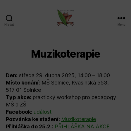
Hledat
Menu
Sdružení
SPLAV,
z.s.
Muzikoterapie
Den:
středa 29. dubna 2025, 14:00 – 18:00
Místo konání:
MŠ Solnice, Kvasinská 553,
517 01 Solnice
Typ akce:
praktický workshop pro pedagogy
MŠ a ZŠ
Facebook:
událost
Pozvánka ke stažení:
Muzikoterapie
Přihláška do 25.2.:
PŘIHLÁŠKA NA AKCE