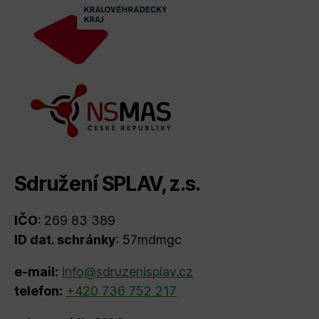
Sdružení SPLAV, z.s.
IČO
: 269 83 389
ID dat. schránky
: 57mdmgc
e-mail:
info@sdruzenisplav.cz
telefon:
+420 736 752 217