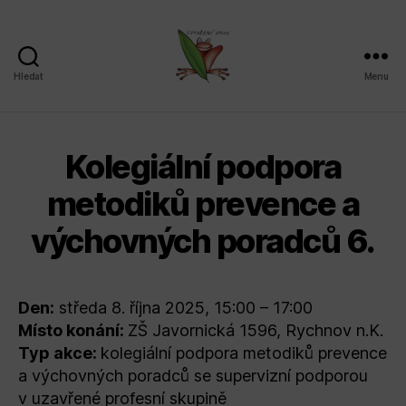
Hledat
Menu
Sdružení
SPLAV,
z.s.
Kolegiální podpora
metodiků prevence a
výchovných poradců 6.
Den:
středa 8. října 2025, 15:00 – 17:00
Místo konání:
ZŠ Javornická 1596, Rychnov n.K.
Typ akce:
kolegiální podpora metodiků prevence
a výchovných poradců se supervizní podporou
v uzavřené profesní skupině