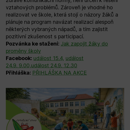
zdravé komunikační normy, není určen k řešení
vztahových problémů. Zároveň je vhodné ho
realizovat ve škole, která stojí o názory žáků a
plánuje na program navázat realizací alespoň
některých vybraných nápadů, a tím zajistit
pozitivní zkušenost s participací.
Pozvánka ke stažení:
Jak zapojit žáky do
proměny školy
Facebook:
událost 15.4,
událost
24.9. 9.00,
událost 24.9. 12.30
Přihláška:
PŘIHLÁŠKA NA AKCE