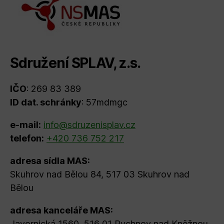
Sdružení SPLAV, z.s.
IČO
: 269 83 389
ID dat. schránky
: 57mdmgc
e-mail:
info@sdruzenisplav.cz
telefon:
+420 736 752 217
adresa sídla MAS:
Skuhrov nad Bělou 84, 517 03 Skuhrov nad
Bělou
adresa kanceláře MAS:
Javornická 1560, 516 01 Rychnov nad Kněžnou,