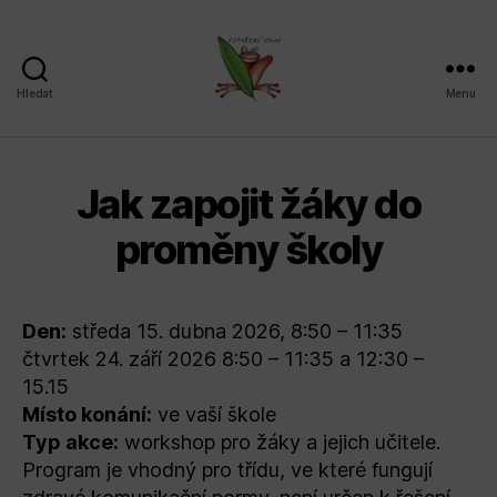
Hledat
Menu
Sdružení
SPLAV,
z.s.
Jak zapojit žáky do
proměny školy
Den:
středa 15. dubna 2026, 8:50 – 11:35
čtvrtek 24. září 2026 8:50 – 11:35 a 12:30 –
15.15
Místo konání:
ve vaší škole
Typ akce:
workshop pro žáky a jejich učitele.
Program je vhodný pro třídu, ve které fungují