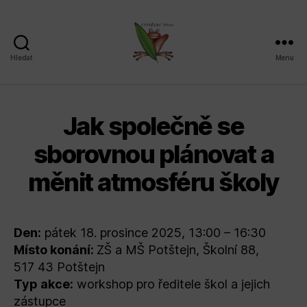
Hledat
Menu
Sdružení
SPLAV,
z.s.
Jak společně se
sborovnou plánovat a
měnit atmosféru školy
Den:
pátek 18. prosince 2025, 13:00 – 16:30
Místo konání:
ZŠ a MŠ Potštejn, Školní 88,
517 43 Potštejn
Typ akce:
workshop pro ředitele škol a jejich
zástupce