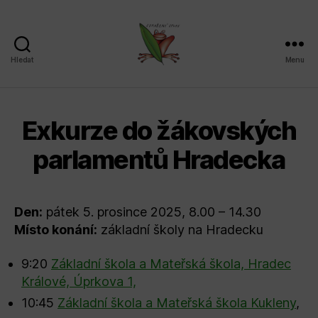
Hledat
Menu
Sdružení
SPLAV,
z.s.
Exkurze do žákovských
parlamentů Hradecka
Den:
pátek 5. prosince 2025, 8.00 – 14.30
Místo konání:
základní školy na Hradecku
9:20
Základní škola a Mateřská škola, Hradec
Králové, Úprkova 1,
10:45
Základní škola a Mateřská škola Kukleny
,