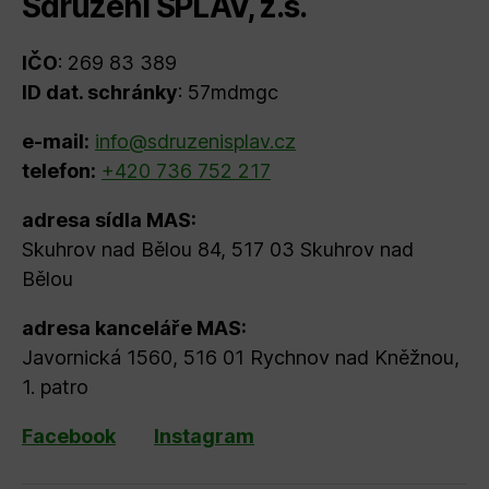
Sdružení SPLAV, z.s.
IČO
: 269 83 389
ID dat. schránky
: 57mdmgc
e-mail:
info@sdruzenisplav.cz
telefon:
+420 736 752 217
adresa sídla MAS:
Skuhrov nad Bělou 84, 517 03 Skuhrov nad
Bělou
adresa kanceláře MAS:
Javornická 1560, 516 01 Rychnov nad Kněžnou,
1. patro
Facebook
Instagram