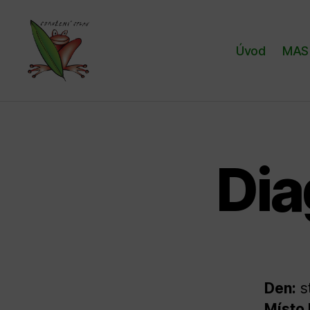
Úvod
MAS 
Sdružení
SPLAV,
z.s.
Dia
Den:
s
Místo 