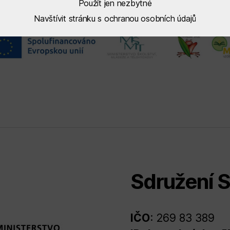
Použít jen nezbytné
Navštívit stránku s ochranou osobních údajů
Sdružení S
IČO
: 269 83 389