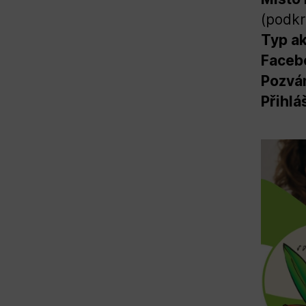
(podkr
Typ ak
Faceb
Pozván
Přihlá