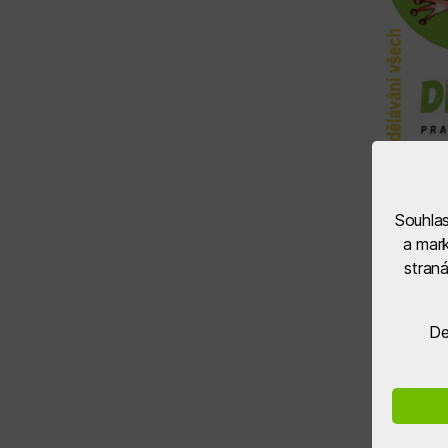
Souhlas
a mark
stran
De