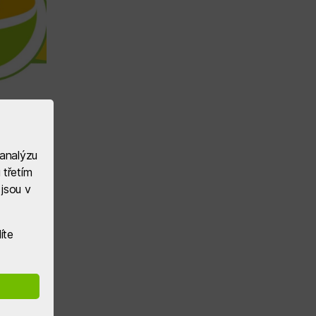
 analýzu
 třetím
jsou v
íte