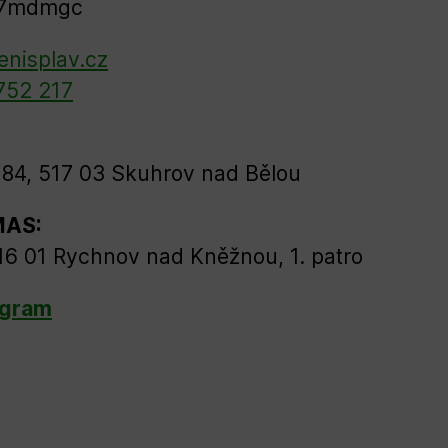
57mdmgc
enisplav.cz
752 217
84, 517 03 Skuhrov nad Bělou
MAS:
16 01 Rychnov nad Kněžnou, 1. patro
agram