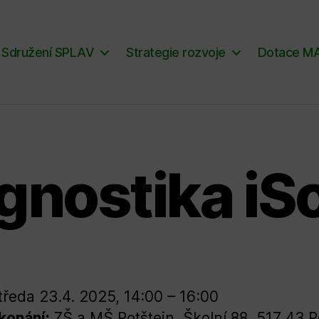
Sdružení SPLAV
Strategie rozvoje
Dotace M
gnostika iS
tředa 23.4. 2025, 14:00 – 16:00
konání:
ZŠ a MŠ Potštejn, Školní 88, 517 43 P