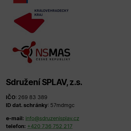
Sdružení SPLAV, z.s.
IČO
: 269 83 389
ID dat. schránky
: 57mdmgc
e-mail:
info@sdruzenisplav.cz
telefon:
+420 736 752 217