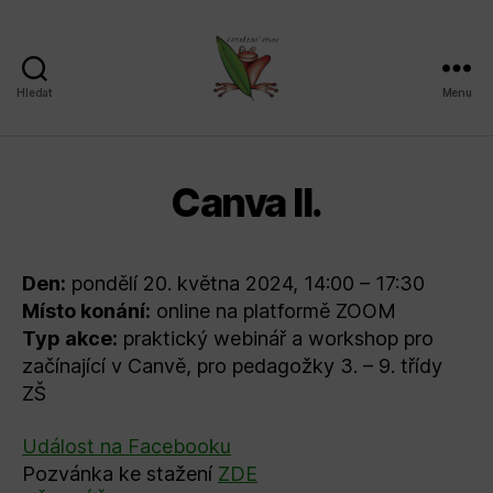
Hledat
Menu
Sdružení
SPLAV,
z.s.
Canva II.
Den:
pondělí 20. května 2024, 14:00 – 17:30
Místo konání:
online na platformě ZOOM
Typ akce:
praktický webinář a workshop pro
začínající v Canvě, pro pedagožky 3. – 9. třídy
ZŠ
Událost na Facebooku
Pozvánka ke stažení
ZDE