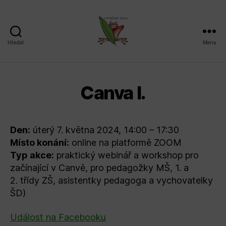
Hledat
Menu
Sdružení
SPLAV,
z.s.
Canva I.
Den:
úterý 7. května 2024, 14:00 – 17:30
Místo konání:
online na platformě ZOOM
Typ akce:
praktický webinář a workshop pro
začínající v Canvě, pro pedagožky MŠ, 1. a
2. třídy ZŠ, asistentky pedagoga a vychovatelky
ŠD)
Událost na Facebooku